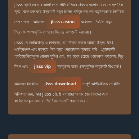
jlsss প্ল্যাটফর্ম তার এলিট গেম পোর্টফোলিওর মাধ্যমে আলাদা, যেখানে ক্লাসিক
স্লট থেকে শুরু করে উদ্ভাবনী নতুন রিলিজ পর্যন্ত শত শত যত্নসহকারে নির্বাচিত
গেম রয়েছে। আমাদের
jlsss casino
অভিজ্ঞতা নিয়মিত নতুন
শিরোনাম ও আধুনিক গেমপ্লে ফিচারে আপডেট করা হয়।
jlsss যে নির্ভরযোগ্য ও বিশ্বস্ত, তা নিশ্চিত করতে আমরা উন্নত SSL
এনক্রিপশন এবং বহুস্তর নিরাপত্তা প্রোটোকল ব্যবহার করি। প্ল্যাটফর্মটি
প্রতিযোগিতামূলক বোনাস সুবিধা দেয়, যার মধ্যে রয়েছে ওয়েলকাম প্যাকেজ, ফ্রি
স্পিন এবং
jlsss vip
সদস্যদের জন্য এক্সক্লুসিভ লয়্যালটি রিওয়ার্ড।
আমাদের নিবেদিত
jlsss download
সম্পূর্ণ অপ্টিমাইজড মোবাইল
অভিজ্ঞতা দেয়, আর jlsss club বাংলাদেশের সব খেলোয়াড়ের জন্য
ব্যক্তিগতকৃত সেবা ও প্রিমিয়াম সাপোর্ট প্রদান করে।