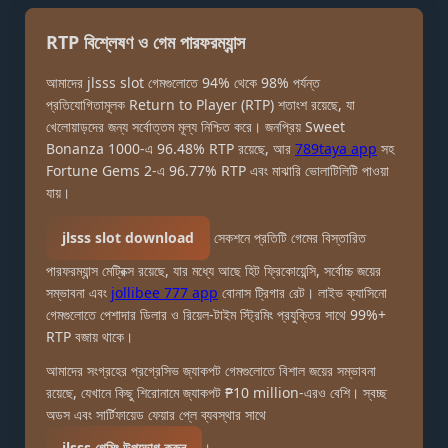
RTP বিশ্লেষণ ও গেম পারফরম্যান্স
আমাদের jlsss slot গেমগুলোতে 94% থেকে 98% পর্যন্ত
প্রতিযোগিতামূলক Return to Player (RTP) শতাংশ রয়েছে, যা
খেলোয়াড়দের জন্য সর্বোত্তম মূল্য নিশ্চিত করে। জনপ্রিয় Sweet
Bonanza 1000-এ 96.48% RTP রয়েছে, আর
789taya app
সহ
Fortune Gems 2-এ 96.77% RTP এবং মাঝারি ভোলাটিলিটি পাওয়া
যায়।
jlsss slot download
সেকশনে প্রতিটি গেমের বিস্তারিত
পারফরম্যান্স মেট্রিক্স রয়েছে, যার মধ্যে আছে হিট ফ্রিকোয়েন্সি, সর্বোচ্চ জয়ের
সম্ভাবনা এবং
jollibee 777 app
বোনাস ট্রিগার রেট। লাইভ ক্যাসিনো
গেমগুলোতে পেশাদার ডিলার ও রিয়েল-টাইম স্ট্রিমিং প্রযুক্তির সাথে 99%+
RTP বজায় থাকে।
আমাদের সংগ্রহের প্রগ্রেসিভ জ্যাকপট গেমগুলোতে বিশাল জয়ের সম্ভাবনা
রয়েছে, যেখানে কিছু শিরোনামে জ্যাকপট ₱10 million-এরও বেশি। স্বচ্ছ
অডস এবং সার্টিফায়েড ফেয়ার প্লে ব্যবস্থার সাথে
jlsss গেমিং উপভোগ করুন
।