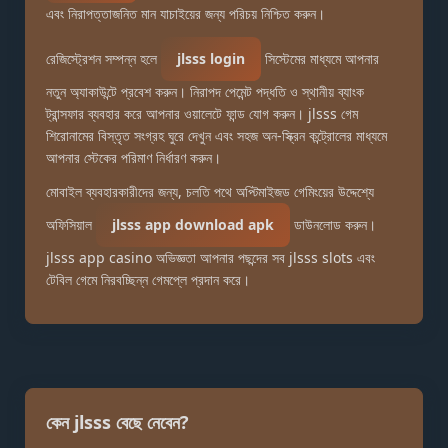
এবং নিরাপত্তাজনিত মান যাচাইয়ের জন্য পরিচয় নিশ্চিত করুন।
রেজিস্ট্রেশন সম্পন্ন হলে
jlsss login
সিস্টেমের মাধ্যমে আপনার
নতুন অ্যাকাউন্টে প্রবেশ করুন। নিরাপদ পেমেন্ট পদ্ধতি ও স্থানীয় ব্যাংক
ট্রান্সফার ব্যবহার করে আপনার ওয়ালেটে ফান্ড যোগ করুন। jlsss গেম
শিরোনামের বিস্তৃত সংগ্রহ ঘুরে দেখুন এবং সহজ অন-স্ক্রিন কন্ট্রোলের মাধ্যমে
আপনার স্টেকের পরিমাণ নির্ধারণ করুন।
মোবাইল ব্যবহারকারীদের জন্য, চলতি পথে অপ্টিমাইজড গেমিংয়ের উদ্দেশ্যে
অফিসিয়াল
jlsss app download apk
ডাউনলোড করুন।
jlsss app casino অভিজ্ঞতা আপনার পছন্দের সব jlsss slots এবং
টেবিল গেমে নিরবচ্ছিন্ন গেমপ্লে প্রদান করে।
কেন jlsss বেছে নেবেন?