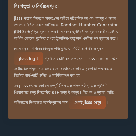
নিরাপত্তা ও নির্ভরযোগ্যতা
jlsss কঠোর নিয়ন্ত্রক মানদণ্ডের অধীনে পরিচালিত হয় এবং ন্যায্য ও স্বচ্ছ
গেমপ্লে নিশ্চিত করতে সার্টিফায়েড Random Number Generator
(RNG) প্রযুক্তি ব্যবহার করে। আমাদের প্ল্যাটফর্ম সব ব্যবহারকারীর ডেটা ও
আর্থিক লেনদেন সুরক্ষিত রাখতে ইন্ডাস্ট্রি-স্ট্যান্ডার্ড এনক্রিপশন ব্যবহার করে।
খেলোয়াড়রা আমাদের বিস্তৃত লাইসেন্সিং ও অডিট রিপোর্টের মাধ্যমে
jlsss legit
স্ট্যাটাস যাচাই করতে পারেন। jlsss com ডোমেইন
সর্বোচ্চ নিরাপত্তা মান বজায় রাখে, যেখানে খেলোয়াড় সুরক্ষা নিশ্চিত করতে
নিয়মিত থার্ড-পার্টি টেস্টিং ও সার্টিফিকেশন করা হয়।
সব jlsss গেমের ফলাফল সম্পূর্ণ র্যান্ডম এবং পক্ষপাতহীন, এবং প্রতিটি
শিরোনামের জন্য বিস্তারিত RTP তথ্য উপলভ্য। নিরাপদ ও ন্যায্য গেমিং
অভিজ্ঞতার নিশ্চয়তায় আত্মবিশ্বাসের সঙ্গে
এখনই jlsss খেলুন
।