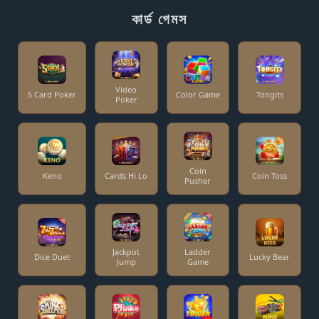
কার্ড গেমস
Video
5 Card Poker
Color Game
Tongits
Poker
Coin
Keno
Cards Hi Lo
Coin Toss
Pusher
Jackpot
Ladder
Dice Duet
Lucky Bear
Jump
Game