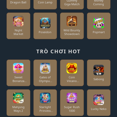
Gummy
Money
Dragon Ball
Coin Lamp
Giga Match
Coming
Night
Wild Bounty
Poseidon
Popmart
Market
Showdown
TRÒ CHƠI HOT
Sweet
Gates of
Coin
Sabong
Bonanza
Olympus
Vilcano
1000
1000
Hold and
Win
Mahjong
Starlight
Sugar Rush
Lucky Neko
Ways 2
Princess
1000
1000