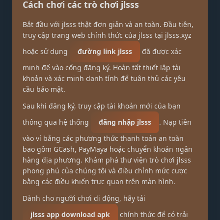
Cách chơi các trò chơi jlsss
Bắt đầu với jlsss thật đơn giản và an toàn. Đầu tiên,
truy cập trang web chính thức của jlsss tại jlsss.xyz
hoặc sử dụng
đường link jlsss
đã được xác
minh để vào cổng đăng ký. Hoàn tất thiết lập tài
khoản và xác minh danh tính để tuân thủ các yêu
cầu bảo mật.
Sau khi đăng ký, truy cập tài khoản mới của bạn
thông qua hệ thống
đăng nhập jlsss
. Nạp tiền
vào ví bằng các phương thức thanh toán an toàn
bao gồm GCash, PayMaya hoặc chuyển khoản ngân
hàng địa phương. Khám phá thư viện trò chơi jlsss
phong phú của chúng tôi và điều chỉnh mức cược
bằng các điều khiển trực quan trên màn hình.
Dành cho người chơi di động, hãy tải
jlsss app download apk
chính thức để có trải