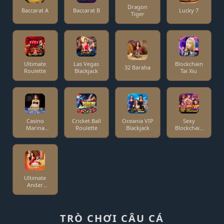
Dragon
Baccarat A
Baccarat B
Lucky 7
Tiger
Ultimate
Las Vegas
Blockchain
32 Baraha
Roulette
Blackjack
Tai Xiu
Casino
Cricket Ball
Oceania VIP
Sexy
Marina
Roulette
Blackjack
Blockchain
Andar
Baccarat B B
Bahar
Ultimate
Andar
Bahar
TRÒ CHƠI CÂU CÁ