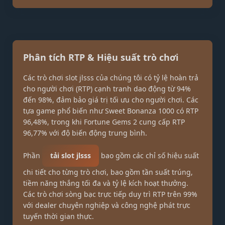
Phân tích RTP & Hiệu suất trò chơi
Các trò chơi slot jlsss của chúng tôi có tỷ lệ hoàn trả
cho người chơi (RTP) cạnh tranh dao động từ 94%
đến 98%, đảm bảo giá trị tối ưu cho người chơi. Các
tựa game phổ biến như Sweet Bonanza 1000 có RTP
96,48%, trong khi Fortune Gems 2 cung cấp RTP
96,77% với độ biến động trung bình.
Phần
tải slot jlsss
bao gồm các chỉ số hiệu suất
chi tiết cho từng trò chơi, bao gồm tần suất trúng,
tiềm năng thắng tối đa và tỷ lệ kích hoạt thưởng.
Các trò chơi sòng bạc trực tiếp duy trì RTP trên 99%
với dealer chuyên nghiệp và công nghệ phát trực
tuyến thời gian thực.