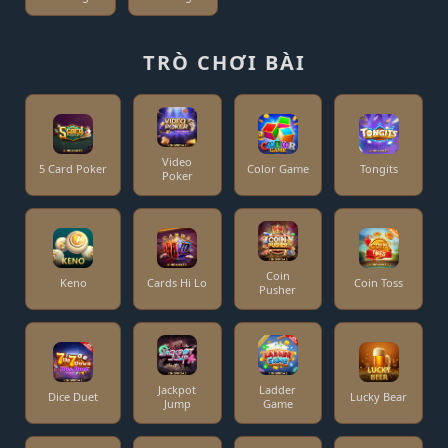
TRÒ CHƠI BÀI
Video
5 Card Poker
Color Game
Tongits
Poker
Coin
Keno
Cards Hi Lo
Coin Toss
Pusher
Jackpot
Ladder
Dice Duet
Lucky Bear
Jump
Game