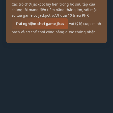
Các trò chơi jackpot lũy tiến trong bộ sưu tập của
chúng tôi mang đến tiềm năng thắng lớn, với một
số tựa game có jackpot vượt quá 10 triệu PHP.
Trải nghiệm chơi game jlsss
với tỷ lệ cược minh
bạch và cơ chế chơi công bằng được chứng nhận.