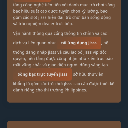
tảng công nghệ tiên tiến với danh mục trò chơi sòng
bạc hiệu suất cao được tuyển chọn kỹ lưỡng, bao
gồm các slot jlsss hiện đại, trò chơi bàn sống động
và trải nghiệm dealer trực tiếp.
Vận hành thông qua cổng thông tin chính và các
dịch vụ liên quan như
tải ứng dụng jlsss
, hệ
thống đăng nhập jlsss và câu lạc bộ jlsss vip độc
quyền, nền tảng được công nhận nhờ kiến trúc bảo
mật vững chắc và giao diện người dùng sáng tạo.
Sòng bạc trực tuyến jlsss
sở hữu thư viện
khổng lồ gồm các trò chơi jlsss cao cấp được thiết kế
dành riêng cho thị trường Philippines.